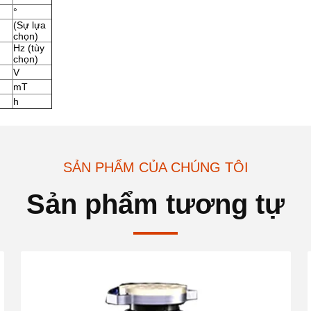
°
(Sự lựa
chọn)
Hz (tùy
chọn)
V
mT
h
SẢN PHẨM CỦA CHÚNG TÔI
Sản phẩm tương tự