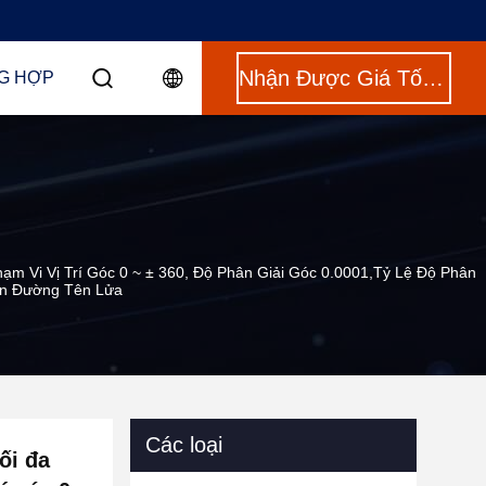
Nhận Được Giá Tốt Nhất
G HỢP
m Vi Vị Trí Góc 0 ~ ± 360, Độ Phân Giải Góc 0.0001,Tỷ Lệ Độ Phân
ẫn Đường Tên Lửa
Các loại
ối đa