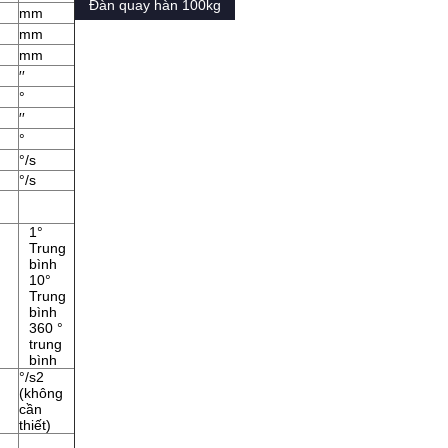
Đàn quay hàn 100kg
mm
mm
mm
′′
°
′′
°
°/s
°/s
1°
Trung
bình
10°
Trung
bình
360 °
trung
bình
°/s2
(không
cần
thiết)