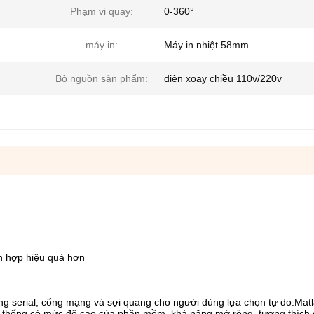
Phạm vi quay:
0-360°
máy in:
Máy in nhiệt 58mm
Bộ nguồn sản phẩm:
điện xoay chiều 110v/220v
h hợp hiệu quả hơn
ng serial, cổng mạng và sợi quang cho người dùng lựa chọn tự do.Mat
thống có mức độ cao của phần mềm, khả năng mở rộng, tương thích đi