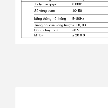
Tỷ lệ giải quyết
0.0001
Số vòng trượt
10~50
băng thông hệ thống
5~80Hz
Tiếng nói của vòng trượt
≤ ± 0, 03
Dòng chảy rò rỉ
<0.5
MTBF
≥ 20 0 0