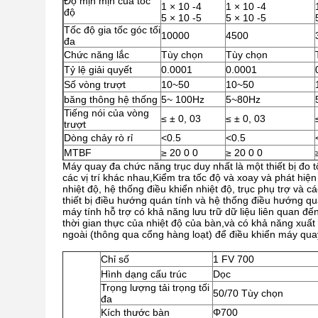
Độ mịn mịn của tốc
1 × 10 -4
1 × 10 -4
độ
5 × 10 -5
5 × 10 -5
Tốc độ gia tốc góc tối
10000
4500
đa
Chức năng lắc
Tùy chọn
Tùy chọn
Tỷ lệ giải quyết
0.0001
0.0001
Số vòng trượt
10~50
10~50
băng thông hệ thống
5~ 100Hz
5~80Hz
Tiếng nói của vòng
≤ ± 0, 03
≤ ± 0, 03
trượt
Dòng chảy rò rỉ
<0.5
<0.5
MTBF
≥ 20 0 0
≥ 20 0 0
Máy quay đa chức năng trục duy nhất là một thiết bị đo 
các vị trí khác nhau,Kiểm tra tốc độ và xoay và phát hiệ
nhiệt độ, hệ thống điều khiển nhiệt độ, trục phụ trợ v
thiết bị điều hướng quán tính và hệ thống điều hướng qu
máy tính hỗ trợ có khả năng lưu trữ dữ liệu liên quan đến 
thời gian thực của nhiệt độ của bàn,và có khả năng xuất
ngoài (thông qua cổng hàng loạt) để điều khiển máy quay
Chỉ số
1 FV 700
Hình dạng cấu trúc
Dọc
Trọng lượng tải trọng tối
50/70 Tùy chọn
đa
Kích thước bàn
Φ700