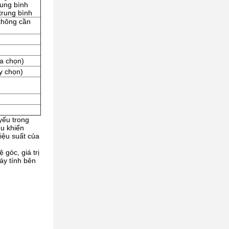
rung bình
trung bình
không cần
ựa chọn)
y chọn)
yếu trong
ều khiển
iệu suất của
 góc, giá trị
áy tính bên