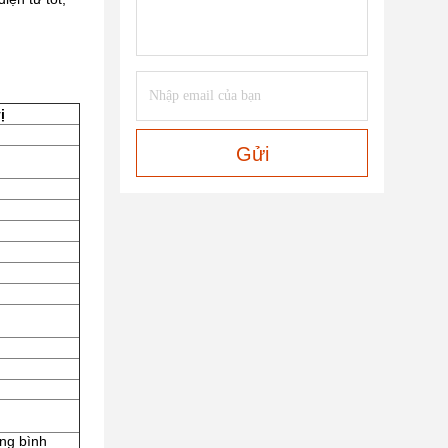
ị
Gửi
ung bình