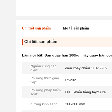
Chi tiết sản phẩm
Mô tả sản phẩm
Chi tiết sản phẩm
Làm nổi bật:
Đàn quay hàn 100kg
,
máy quay hàn cô
Nguồn cung cấp
điện xoay chiều 110v/220v
điện:
Phương thức giao
RS232
tiếp:
Phương pháp kiểm
Điều khiển bằng tay/từ xa
soát:
đường kính sàng:
200/300 mm