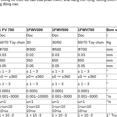
ng động cao.
1 FV 700
1FWV300
1FWV500
1FWV700
Đơn v
Dọc
Dọc
Dọc
Dọc
/
50/70 Tùy chọn
30
30/50
50/70 Tùy chọn
Kg
Φ700
Φ300
Φ500
Φ700
mm
0.03
0.02
0.03
0.03
mm
850
350
650
850
mm
0.05
0.05
0.05
0.05
mm
± 1 ~ 3
± 1 ~ 3
± 1 ~ 3
± 1 ~ 3
′′
±0 〜 ±360
±0〜 ±360
±0 〜 ±360
±0 〜 ±360
°
± 1 ~ 3
± 1 ~ 3
± 1 ~ 3
± 1 ~ 3
′′
0.0001
0.0001
0.0001
0.0001
°
0.001~3000
0.001~10000
0.001~3000
0.001~3000
°/s
ω<1
ω<1
ω<1
ω<1
°/s
1<ω<10
1<ω<10
1<ω<10
1<ω<10
10<ω
10<ω
10<ω
10<ω
1 × 10 -3
1 × 10 -3
1 × 10 -3
1 × 10 -3
1° Tr