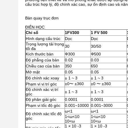
cấu trúc hợp lý, độ chính xác cao, sự ổn định cao và nă
Bàn quay trục đơn
ĐIÊN HỌC
Chỉ số
1FV300
1 FV 500
Hình dạng cấu trúc
Dọc
Dọc
Trọng lượng tải trọng
30
30/50
tối đa
Kích thước bàn
Φ300
Φ500
Độ phẳng của bàn
0.02
0.03
Chiều cao của bàn
350
650
Mở mặt
0.05
0.05
Độ chính xác xoay
± 1 ~ 3
± 1 ~ 3
±0〜 ±360
±0 〜 ±360
Phạm vi vị trí góc
Độ chính xác vị trí
± 1 ~ 3
± 1 ~ 3
góc
Độ phân giải góc
0.0001
0.0001
Phạm vi tốc độ góc
0.001~10000
0.001~3000
ω<1
ω<1
Độ chính xác tốc độ
1<ω<10
1<ω<10
góc
10<ω
10<ω
1 × 10 -3
1 × 10 -3