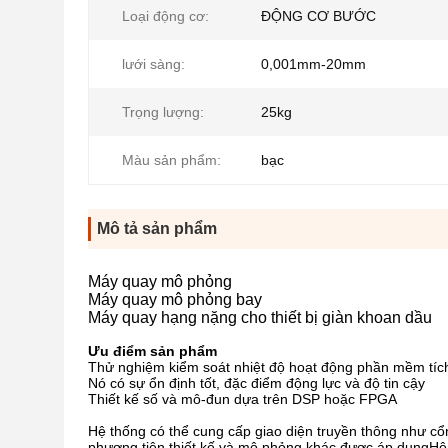
Loại động cơ:
ĐỘNG CƠ BƯỚC
lưới sàng:
0,001mm-20mm
Trọng lượng:
25kg
Màu sản phẩm:
bạc
Mô tả sản phẩm
Máy quay mô phỏng
Máy quay mô phỏng bay
Máy quay hạng nặng cho thiết bị giàn khoan dầu
Ưu điểm sản phẩm
Thử nghiệm kiểm soát nhiệt độ hoạt động phần mềm tíc
Nó có sự ổn định tốt, đặc điểm động lực và độ tin cậy
Thiết kế số và mô-đun dựa trên DSP hoặc FPGA
Hệ thống có thể cung cấp giao diện truyền thông như cổ
phương tiện thiết kế và mô phỏng khác được áp dụngHệ 