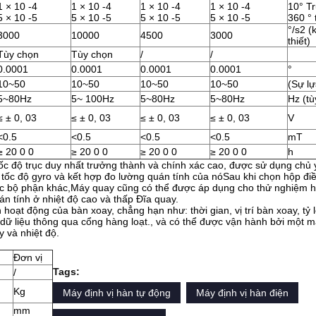
1 × 10 -4
1 × 10 -4
1 × 10 -4
1 × 10 -4
10° T
5 × 10 -5
5 × 10 -5
5 × 10 -5
5 × 10 -5
360 ° 
°/s2 (
3000
10000
4500
3000
thiết)
Tùy chọn
Tùy chọn
/
/
0.0001
0.0001
0.0001
0.0001
°
10~50
10~50
10~50
10~50
(Sự l
5~80Hz
5~ 100Hz
5~80Hz
5~80Hz
Hz (tù
≤ ± 0, 03
≤ ± 0, 03
≤ ± 0, 03
≤ ± 0, 03
V
<0.5
<0.5
<0.5
<0.5
mT
≥ 20 0 0
≥ 20 0 0
≥ 20 0 0
≥ 20 0 0
h
tốc độ trục duy nhất trưởng thành và chính xác cao, được sử dụng chủ 
n tốc độ gyro và kết hợp đo lường quán tính của nóSau khi chọn hộp đi
à các bộ phận khác,Máy quay cũng có thể được áp dụng cho thử nghiệm h
án tính ở nhiệt độ cao và thấp Đĩa quay.
hoạt động của bàn xoay, chẳng hạn như: thời gian, vị trí bàn xoay, tỷ lệ
 dữ liệu thông qua cổng hàng loạt., và có thể được vận hành bởi một m
 và nhiệt độ.
Đơn vị
Tags:
/
Kg
Máy định vị hàn tự động
Máy định vị hàn điện
mm