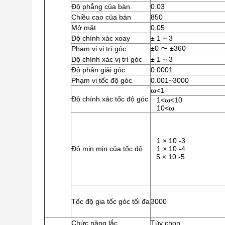
Độ phẳng của bàn
0.03
Chiều cao của bàn
850
Mở mặt
0.05
Độ chính xác xoay
± 1 ~ 3
±0 〜 ±360
Phạm vi vị trí góc
Độ chính xác vị trí góc
± 1 ~ 3
Độ phân giải góc
0.0001
Phạm vi tốc độ góc
0.001~3000
ω<1
Độ chính xác tốc độ góc
1<ω<10
10<ω
1 × 10 -3
Độ mịn mịn của tốc độ
1 × 10 -4
5 × 10 -5
Tốc độ gia tốc góc tối đa
3000
Chức năng lắc
Tùy chọn