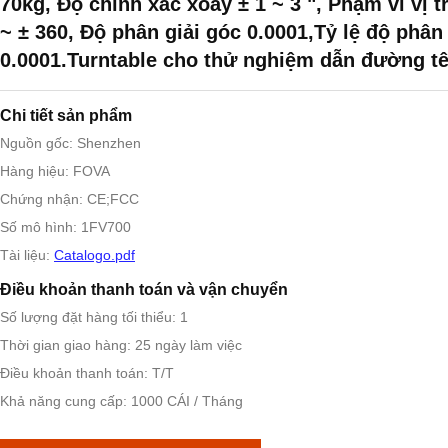
70kg, Độ chính xác xoay ± 1 ~ 3 ", Phạm vi vị tr
~ ± 360, Độ phân giải góc 0.0001,Tỷ lệ độ phân 
0.0001.Turntable cho thử nghiệm dẫn đường tê
Chi tiết sản phẩm
Nguồn gốc: Shenzhen
Hàng hiệu: FOVA
Chứng nhận: CE;FCC
Số mô hình: 1FV700
Tài liệu:
Catalogo.pdf
Điều khoản thanh toán và vận chuyển
Số lượng đặt hàng tối thiểu: 1
Thời gian giao hàng: 25 ngày làm việc
Điều khoản thanh toán: T/T
Khả năng cung cấp: 1000 CÁI / Tháng