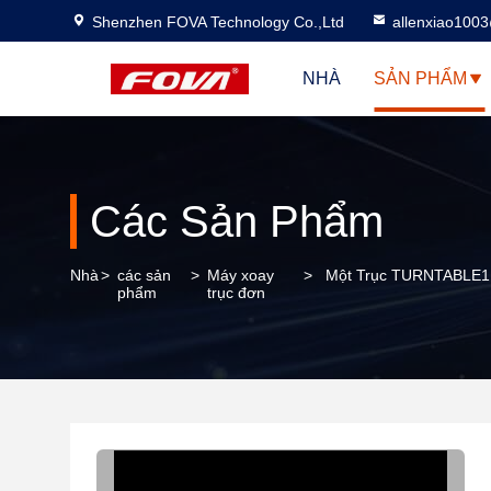
Shenzhen FOVA Technology Co.,Ltd
allenxiao100
NHÀ
SẢN PHẨM
Các Sản Phẩm
Nhà
>
các sản
>
Máy xoay
>
Một Trục TURNTABLE1FV7
phẩm
trục đơn