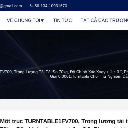
3@gmail.com
86-134-10031670
VỀ CHÚNG TÔI
TIN TỨC
TẤT CẢ CÁC TRƯỜN
00, Trọng Lượng Tải Tối Đa 70kg, Độ Chính Xác Xoay ± 1 ~ 3 ", Phạ
Giải 0.0001.Turntable Cho Thử Nghiệm D
Một trục TURNTABLE1FV700, Trọng lượng tải t