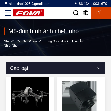
allenxiao1003@gmail.com
86-134-10031670
Trích Dẫn
Mô-đun hình ảnh nhiệt nhỏ
>
>
Nhà
Các Sản Phẩm
Trung Quốc Mô-Đun Hình Ảnh
Nhiệt Nhỏ
Các loại