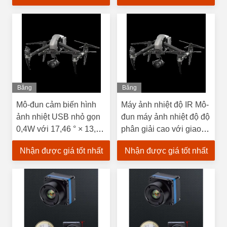
nghiệp của bạn
dụng công nghiệp
Băng
Băng
Hình
Hình
Mô-đun cảm biến hình
Máy ảnh nhiệt độ IR Mô-
ảnh nhiệt USB nhỏ gọn
đun máy ảnh nhiệt độ độ
0,4W với 17,46 ° × 13,14
phân giải cao với giao
° Field of View
diện USB loại C
Nhận được giá tốt nhất
Nhận được giá tốt nhất