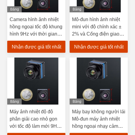
Băng
Băng
Hình
Hình
Camera hình ảnh nhiệt
Mô-đun hình ảnh nhiệt
hồng ngoại tốc độ khung
mini với độ chính xác ±
hình 9Hz với thời gian
2% và Cổng điện giao
phản ứng màn trập 5s-
diện USB loại C 5V-24V
Nhận được giá tốt nhất
Nhận được giá tốt nhất
90s và nhiệt độ hoạt
L24.0*W24.0*H27.9mm
động -30C 70C
Băng
Băng
Hình
Hình
Máy ảnh nhiệt độ độ
Máy bay không người lái
phân giải cao nhỏ gọn
Mô-đun máy ảnh nhiệt
với tốc độ làm mới 9Hz
hồng ngoại nhạy cảm
Cụm điều chỉnh 22g
cao để phát hiện sự