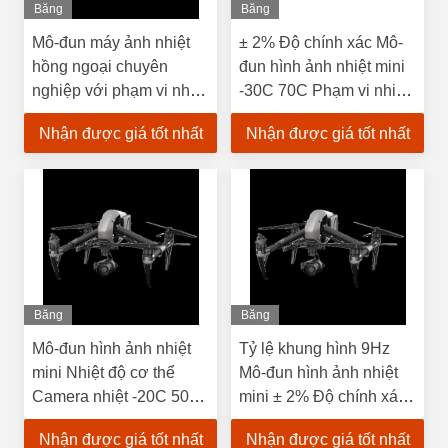
Băng
Băng
Hình
Hình
Mô-đun máy ảnh nhiệt
± 2% Độ chính xác Mô-
hồng ngoại chuyên
đun hình ảnh nhiệt mini
nghiệp với phạm vi nhiệt
-30C 70C Phạm vi nhiệt
độ -30C 70C Và thời
độ 22 G 720×576 Độ
Nhận được giá tốt nhất
Nhận được giá tốt nhất
gian phản ứng màn trập
phân giải cho các ứng
nhanh, độ phân giải 720
dụng công nghiệp
× 576
Băng
Băng
Hình
Hình
Mô-đun hình ảnh nhiệt
Tỷ lệ khung hình 9Hz
mini Nhiệt độ cơ thể
Mô-đun hình ảnh nhiệt
Camera nhiệt -20C 50C
mini ± 2% Độ chính xác
Tỷ lệ khung hình 9Hz để
Phạm vi quang phổ 8-
Nhận được giá tốt nhất
Nhận được giá tốt nhất
hợp lý hóa doanh
14μm Đối với các ứng