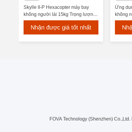
Skylle II-P Hexacopter máy bay
Ứng dụn
không người lái 15kg Trọng lượng
không n
61 phút bay
và hiệu
Nhận được giá tốt nhất
Nhậ
thuật s
tiêu th
FOVA Technology (Shenzhen) Co.,Ltd.