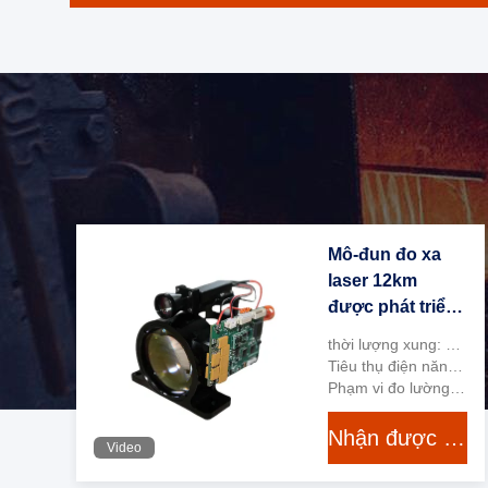
Mô-đun đo xa
laser 12km
được phát triển
dựa trên DC9V-
thời lượng xung: Dưới 10 ns
36v, Hướng dẫn
Tiêu thụ điện năng trung bình: ≤2W
quang học, Độ
Phạm vi đo lường: Lên tới 10 km
chính xác:≤±3m
Nhận được giá tốt nhất
((RMS)
Video