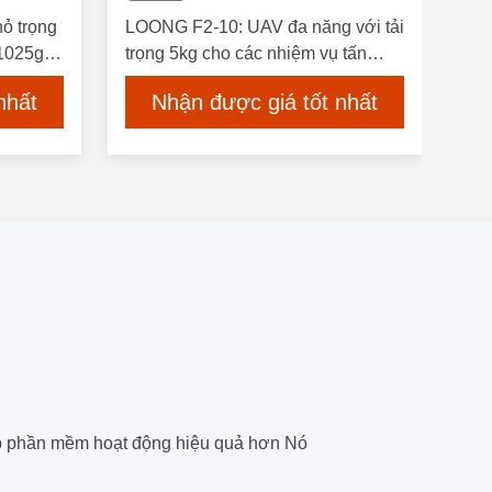
ỏ trọng
LOONG F2-10: UAV đa năng với tải
 1025g
trọng 5kg cho các nhiệm vụ tấn
s và Max.
công, trinh sát và vận chuyển
nhất
Nhận được giá tốt nhất
 phần mềm hoạt động hiệu quả hơn Nó