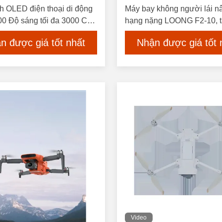
h OLED điện thoại di động
Máy bay không người lái n
00 Độ sáng tối đa 3000 Cd /
hạng nặng LOONG F2-10, tả
thị độ phân giải cao
15kg, khung sợi carbon
n được giá tốt nhất
Nhận được giá tốt 
Video