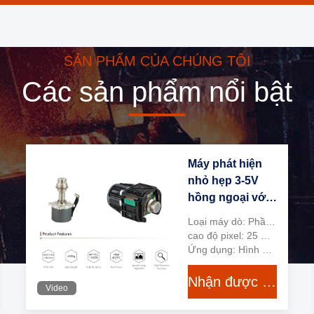
SẢN PHẨM CỦA CHÚNG TÔI
Các sản phẩm nổi bật
Máy phát hiện
nhỏ hẹp 3-5V
hồng ngoại với
siêu mỏng 25
Loại máy dò: Phần tử đơn
micron pixel
cao độ pixel: 25 Micron
Ứng dụng: Hình ảnh nhiệt, phân tích khí, phát hiện ngọn lửa
Nhận được giá tốt nhất
Video