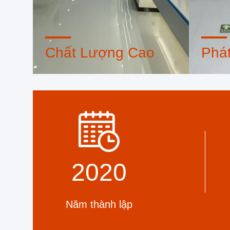
Chất Lượng Cao
Phát
Con dấu tín nhiệm, kiểm tra tín
Nhóm th
dụng, RoSH và đánh giá khả năng
và xưởn
cung cấp. Công ty có hệ thống kiểm
tôi có t
soát chất lượng nghiêm ngặt và
sản ph
phòng thí nghiệm thử nghiệm
chuyên nghiệp.
2020
Năm thành lập