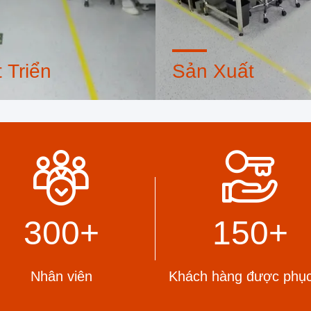
 Triển
Sản Xuất
iết kế chuyên nghiệp nội bộ
Máy tự động tiên tiến, hệ th
g máy móc tiên tiến. Chúng
kiểm soát quy trình nghiêm 
hể hợp tác để phát triển các
Chúng tôi có thể sản xuất tấ
ẩm mà bạn cần.
thiết bị đầu cuối điện ngoài
của bạn.
300
+
150
+
Nhân viên
Khách hàng được phục