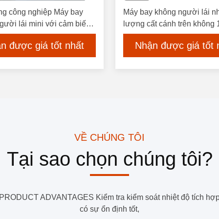
g công nghiệp Máy bay
Máy bay không người lái nh
gười lái mini với cảm biến
lượng cất cánh trên không
 suất tăng cường đầu ra kỹ
với tốc độ bay tối đa 18 m/
n được giá tốt nhất
Nhận được giá tốt 
ố Pod quang điện Điện năng
lmage Size 8064*6048
ụ dưới 100mA
VỀ CHÚNG TÔI
Tại sao chọn chúng tôi?
 PRODUCT ADVANTAGES Kiểm tra kiểm soát nhiệt độ tích hợp
có sự ổn định tốt,