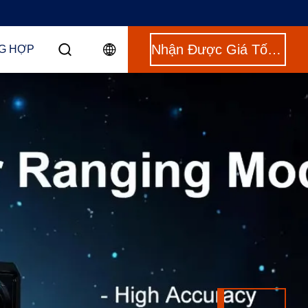
Nhận Được Giá Tốt Nhất
G HỢP