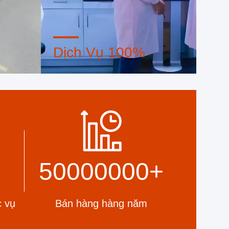
Dịch Vụ 100%
ống
Nhập và đóng gói nhỏ tùy chỉnh,
ngặt.
FOB, CIF, DDU và DDP. Hãy để
t cả các
chúng tôi giúp bạn tìm ra giải pháp
 nhu cầu
tốt nhất cho tất cả những lo ngại
của bạn.
50000000
+
 vụ
Bán hàng hàng năm