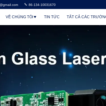
3@gmail.com
86-134-10031670
VỀ CHÚNG TÔI
TIN TỨC
TẤT CẢ CÁC TRƯỜN