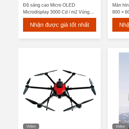
Độ sáng cao Micro OLED
Màn hìn
Microdisplay 3000 Cd / m2 Vùng
800 × 6
hoạt động 15.19mm × 14.36mm Dải
m2 Hiển 
Nhận được giá tốt nhất
Nhậ
RGB dọc Màu sắc Định dạng pixel
Video
Video