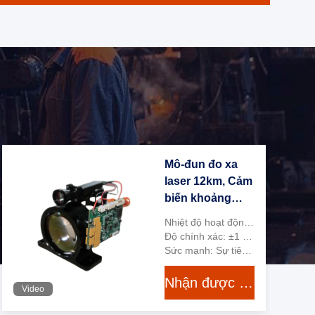
Mô-đun đo xa
laser 12km, Cảm
biến khoảng
cách laser chính
Nhiệt độ hoạt động: -40°C đến 65°C
xác cao với độ
Độ chính xác: ±1 mét
chính xác ± 2m,
Sức mạnh: Sự tiêu thụ ít điện năng
Máy đo xa cầm
Nhận được giá tốt nhất
tay / Kính thiên
Video
văn