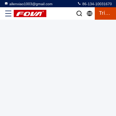
allenxiao1003@gmail.com
86-134-10031670
Bộ máy bay không người lái FPV với loại đường cong Mil-
Trích Dẫn
Dot và tốc độ tối đa 15m / S, Máy bay không người lái hình
ảnh nhiệt FOVA X8: 12μm IR Pixel, 10 bảng màu, Video
Bộ máy bay không người lái FPV
2025-07-25
100Mbps để kiểm tra
13 quan điểm