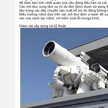
để đảm bảo tính nhất quán của việc đóng dấu,hàn và các 
Các mô-đun xung tầm xa (ví dụ tầm 5km) được sử dụng để
liệu trong các dây chuyền sản xuất,hỗ trợ đo động không t
Điều hướng robot dựa trên các mô-đun định vị laser để cu
xác của cánh tay robot, với kiểm soát lỗi trong
±
1mm.
Giám sát xây dựng và kỹ thuật