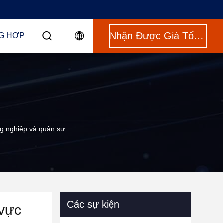
Nhận Được Giá Tốt Nhất
G HỢP
ng nghiệp và quân sự
Các sự kiện
 vực