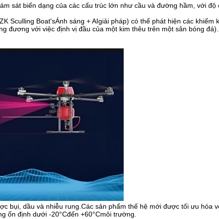
m sát biến dạng của các cấu trúc lớn như cầu và đường hầm, với độ 
ZK Sculling Boat's
Ánh sáng + AI
giải pháp) có thể phát hiện các khiếm 
ơng đương với việc định vị đầu của một kim thêu trên một sân bóng đá).
ược bụi, dầu và nhiễu rung.Các sản phẩm thế hệ mới được tối ưu hóa 
ng ổn định dưới -20
°C
đến +60
°C
môi trường.