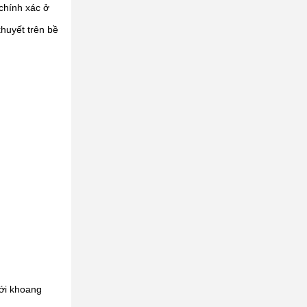
chính xác ở
khuyết trên bề
với khoang