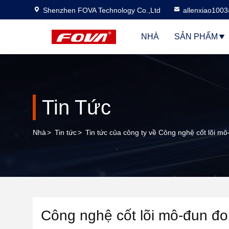
Shenzhen FOVA Technology Co.,Ltd
allenxiao100
NHÀ
SẢN PHẨM
Tin Tức
Nhà
>
Tin tức
>
Tin tức của công ty về Công nghệ cốt lõi m
Công nghệ cốt lõi mô-đun đo