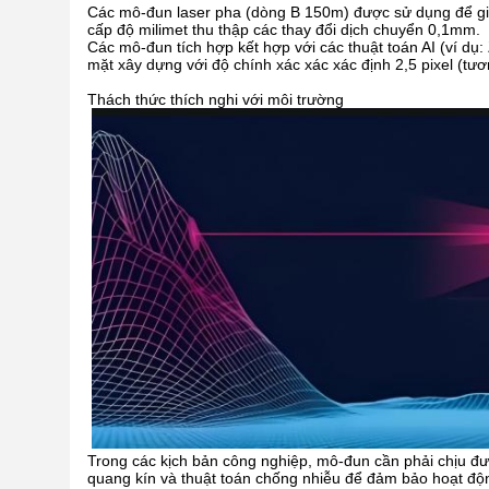
Các mô-đun laser pha (dòng B 150m) được sử dụng để giá
cấp độ milimet thu thập các thay đổi dịch chuyển 0,1mm.
Các mô-đun tích hợp kết hợp với các thuật toán AI (ví dụ: 
mặt xây dựng với độ chính xác xác xác định 2,5 pixel (tư
Thách thức thích nghi với môi trường
Trong các kịch bản công nghiệp, mô-đun cần phải chịu đ
quang kín và thuật toán chống nhiễu để đảm bảo hoạt độ