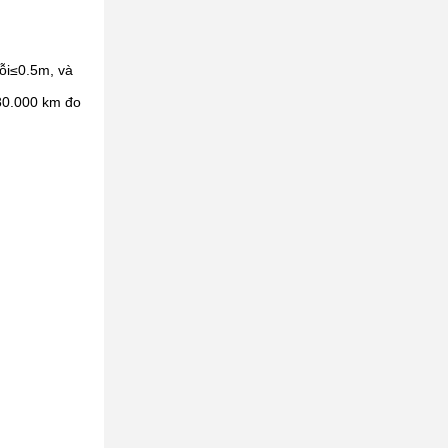
ỗi
≤
0.5m, và
380.000 km đo