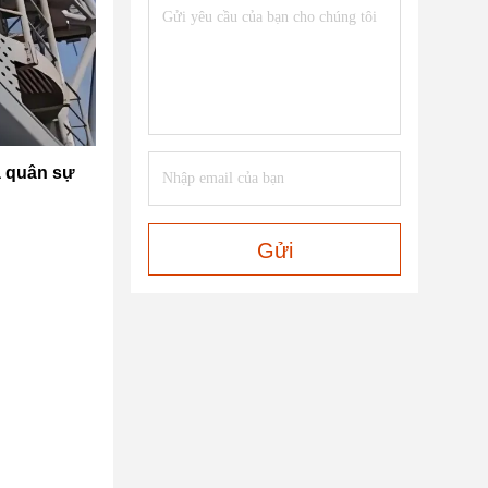
à quân sự
Gửi