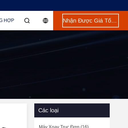
Nhận Được Giá Tốt Nhất
G HỢP
Các loại
Máy Xoay Trục Đơn
(16)