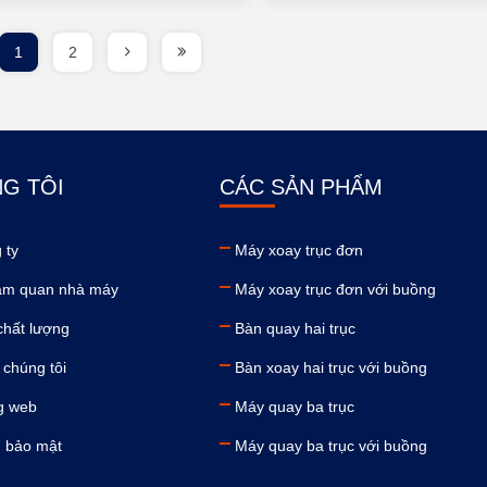
1
2
G TÔI
CÁC SẢN PHẨM
 ty
Máy xoay trục đơn
am quan nhà máy
Máy xoay trục đơn với buồng
chất lượng
Bàn quay hai trục
 chúng tôi
Bàn xoay hai trục với buồng
g web
Máy quay ba trục
h bảo mật
Máy quay ba trục với buồng