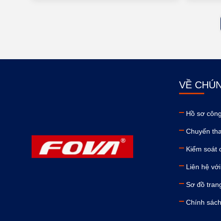
VỀ CHÚN
Hồ sơ công
Chuyến th
Kiểm soát 
Liên hệ với
Sơ đồ tran
Chính sác