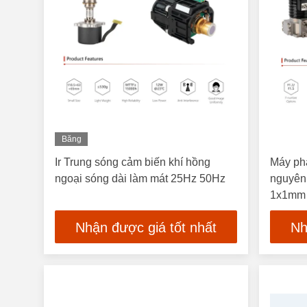
Băng
Hình
Ir Trung sóng cảm biến khí hồng
Máy ph
ngoại sóng dài làm mát 25Hz 50Hz
nguyên
1x1mm 
14μM
Nhận được giá tốt nhất
Nh