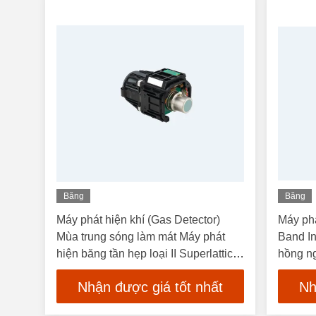
Băng
Băng
Hình
Hình
Máy phát hiện khí (Gas Detector)
Máy ph
Mùa trung sóng làm mát Máy phát
Band In
hiện băng tần hẹp loại II Superlattice
hồng n
15mK NETD
Nhận được giá tốt nhất
Nh