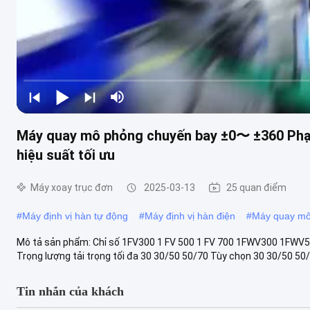
Máy quay mô phỏng chuyến bay ±0〜 ±360 Phạm 
hiệu suất tối ưu
Máy xoay trục đơn
2025-03-13
25 quan điểm
#
Máy định vị hàn tự động
#
Máy định vị hàn điện
#
Máy quay mô
Mô tả sản phẩm: Chỉ số 1FV300 1 FV 500 1 FV 700 1FWV300 1FWV5
Trọng lượng tải trọng tối đa 30 30/50 50/70 Tùy chọn 30 30/50 50/
Tin nhắn của khách