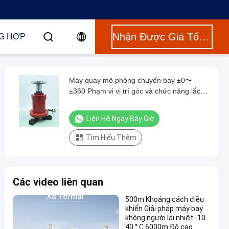
Nhận Được Giá Tốt Nhất
G HỢP
Máy quay mô phỏng chuyến bay ±0〜
±360 Phạm vi vị trí góc và chức năng lắc
tùy chọn cho hiệu suất tối ưu
Liên Hệ Ngay Bây Giờ
Tìm Hiểu Thêm
Các video liên quan
500m Khoảng cách điều
khiển Giải pháp máy bay
không người lái nhiệt -10-
40 ° C 6000m Độ cao