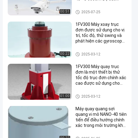
19mm IR Lens 30.7 °
DFOV Cần thiết cho các
Bộ máy bay không người lái F
00:51
2025-07-25
nhiệm vụ SAR 5m-∞ Tập
PV
trung
1FV300 Máy xoay trục
đơn được sử dụng cho vị
trí, tốc độ, thử swing và
phát hiện các gyroscope
tốc độ và các phép đo
quán tính của chúng.
Máy xoay trục đơn
00:22
2025-03-12
1FV300 Máy quay trục
đơn là một thiết bị thử
tốc độ trục đơn chính xác
cao được sử dụng cho
các bài kiểm tra vị trí, tốc
độ và lắc và kiểm tra các
Máy xoay trục đơn
01:00
2025-03-12
máy quay tốc độ và phép
đo quán tính của chúng.
Máy quay quang sợi
quang vi mô NANO-40 tiên
tiến để điều hướng chính
xác trong môi trường khó
khăn
Máy xoay trục đơn