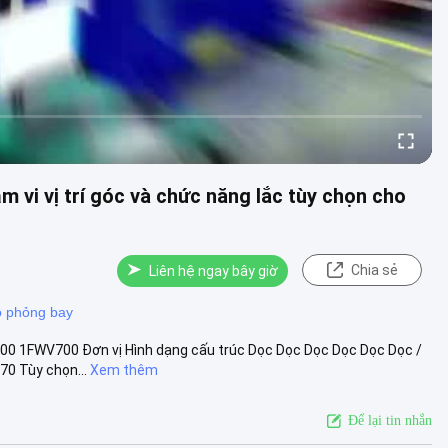
vi vị trí góc và chức năng lắc tùy chọn cho
Chia sẻ
Liên hệ ngay bây giờ
 phỏng bay
00 1FWV700 Đơn vị Hình dạng cấu trúc Dọc Dọc Dọc Dọc Dọc Dọc /
70 Tùy chọn...
Xem thêm
Để lại tin nhắn