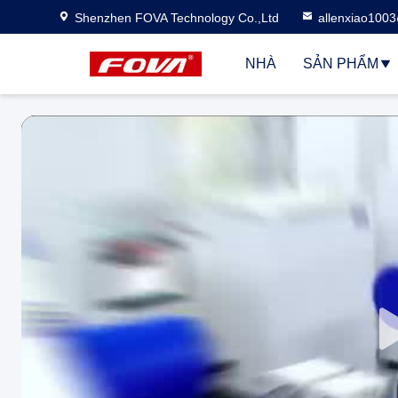
Shenzhen FOVA Technology Co.,Ltd
allenxiao100
NHÀ
SẢN PHẨM