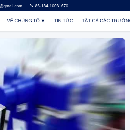
3@gmail.com
86-134-10031670
VỀ CHÚNG TÔI
TIN TỨC
TẤT CẢ CÁC TRƯỜN