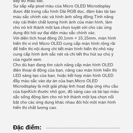
đầy đủ màu sắc.
Sự sắp xếp pixel màu của Micro OLED Microdisplay
được đặt trong cấu hình Dải RGB dọc, đảm bảo tái tạo
màu sắc chính xác và hình ảnh sống động.Tính năng
này cải thiện chất lượng hình ảnh của màn hình, làm
cho nó trở thành một lựa chọn tuyệt vời cho các ứng
dụng đòi hỏi sự đại diện màu sắc chính xác.
Với diện tích hoạt động 20,1mm × 15,15mm, màn hình
hiển thị vi mô Micro OLED cung cấp màn hình rộng rãi
để hiển thị nội dung chi tiết.màn hình hiển thị nhỏ này
cung cấp hình ảnh sắc nét và chi tiết thu hút sự chú ý
của người xem.
Cho dù bạn đang tìm cách nâng cấp màn hình OLED
điện thoại di động của bạn, nâng cao màn hình hiển thị
LED sáng tạo của bạn, hoặc kết hợp màn hình OLED
đầy màu sắc vào dự án của bạn,Micro OLED
Microdisplay là một giải pháp linh hoạt đáp ứng nhu cầu
của bạnKích thước nhỏ gọn, độ sáng cao và tái tạo màu
sắc sống động làm cho nó trở thành một lựa chọn nổi
bật cho các ứng dụng khác nhau đòi hỏi một màn hình
hiển thị chất lượng cao.
Đặc điểm: