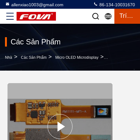
allenxiao1003@gmail.com
86-134-10031670
Trích Dẫn
Các Sản Phẩm
>
>
>
Nhà
Các Sản Phẩm
Micro OLED Microdisplay
Độ Sáng Cao Màn H