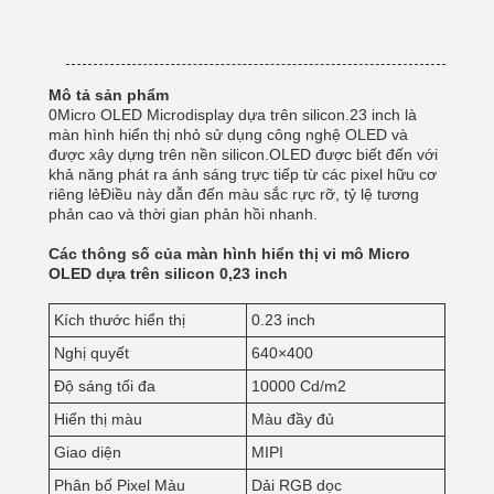
Mô tả sản phẩm
0Micro OLED Microdisplay dựa trên silicon.23 inch là
màn hình hiển thị nhỏ sử dụng công nghệ OLED và
được xây dựng trên nền silicon.OLED được biết đến với
khả năng phát ra ánh sáng trực tiếp từ các pixel hữu cơ
riêng lẻĐiều này dẫn đến màu sắc rực rỡ, tỷ lệ tương
phản cao và thời gian phản hồi nhanh.
Các thông số của màn hình hiển thị vi mô Micro
OLED dựa trên silicon 0,23 inch
Kích thước hiển thị
0.23 inch
Nghị quyết
640×400
Độ sáng tối đa
10000 Cd/m2
Hiển thị màu
Màu đầy đủ
Giao diện
MIPI
Phân bố Pixel Màu
Dải RGB dọc