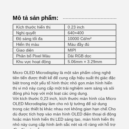
Mô tả sản phẩm:
Kích thước hiển thị
0.23 inch
Nghị quyết
640×400
Độ sáng tối đa
10000 Cd/m
²
Hiển thị màu
Màu đầy đủ
Giao diện
MIPI
Phân bố Pixel Màu
Dải RGB dọc
Khu vực hoạt động
5.06mm × 3.29mm
Micro OLED Microdisplay là một sản phẩm công nghệ
tiên tiến được thiết kế để cung cấp hiệu suất thị giác đặc
biệt trong một yếu tố hình thức nhỏ gọn.màn hình hiển
thị vi mô này cung cấp một trải nghiệm xem sáng và sôi
động phù hợp với một loạt các ứng dụng.
Với kích thước 0,23 inch, kích thước màn hình của Micro
OLED Microdisplay làm cho nó lý tưởng để sử dụng
trong các thiết bị khác nhau nơi không gian hạn chế.Cho
dù được tích hợp vào màn hình OLED điện thoại di động
hoặc màn hình hiển thị LED sáng tạo, màn hình hiển thị
nhỏ này cung cấp hình ảnh sắc nét và rõ ràng với hỗ trợ