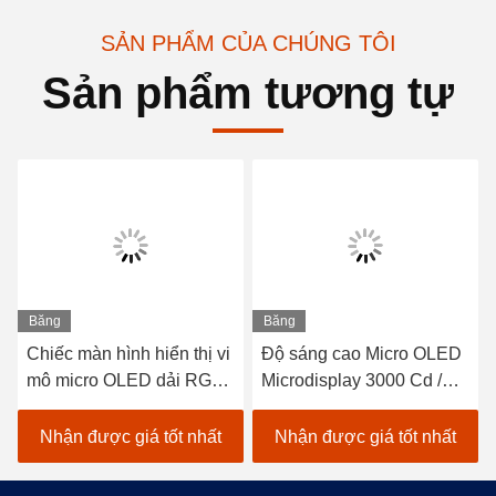
SẢN PHẨM CỦA CHÚNG TÔI
Sản phẩm tương tự
Băng
Băng
hình
hình
Chiếc màn hình hiển thị vi
Độ sáng cao Micro OLED
mô micro OLED dải RGB
Microdisplay 3000 Cd /
dọc với độ sáng tối đa là
m2 Vùng hoạt động
3000 Cd / m2 và diện tích
15.19mm × 14.36mm Dải
Nhận được giá tốt nhất
Nhận được giá tốt nhất
hoạt động là 15,19mm ×
RGB dọc Màu sắc Định
14,36mm
dạng pixel