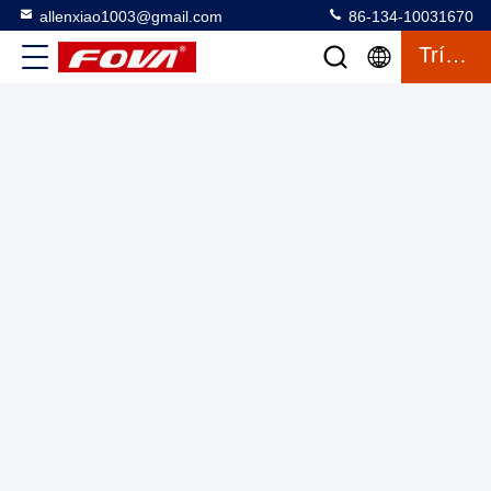
allenxiao1003@gmail.com
86-134-10031670
Máy bay không người lái mini nhẹ với trọng lượng cất cánh
Trích Dẫn
1025g, thời gian bay tối đa 47 phút, chiều dài cơ sở 372mm
và thời gian sử dụng điều khiển từ xa 12 giờ
Bộ máy bay không người lái FPV
2025-06-25
13 quan điểm