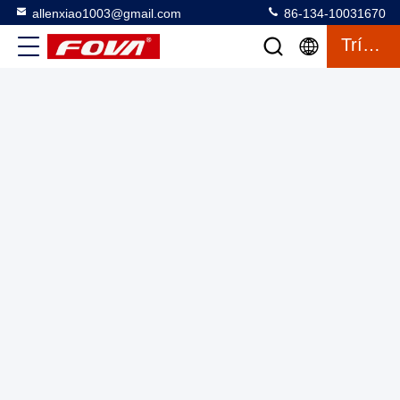
allenxiao1003@gmail.com
86-134-10031670
Trích Dẫn
Mô-đun đo khoảng cách laser tiên tiến 4km 4000m, Cảm biến
khoảng cách laser chính xác với giao diện RS232/RS422 -
DC6 ~ 36V, Mô-đun đo khoảng cách laser 4km
Mô-đun Laser Range Finder
2025-03-13
2 quan điểm