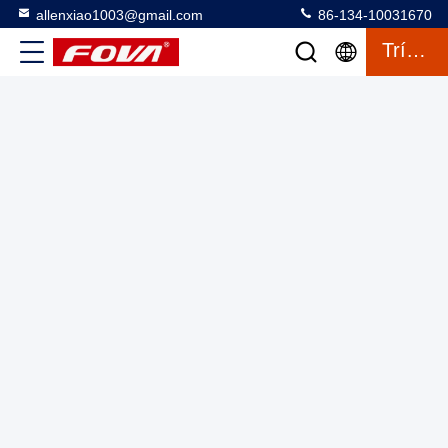
allenxiao1003@gmail.com
86-134-10031670
Trích Dẫn
Mô-đun đo xa laser 12km, Công nghệ đo xa laser tiên tiến
cho các ứng dụng công nghiệp, đo xa laser, đo xa laser, mô-
đun đo xa laser
Mô-đun Laser Range Finder
2025-03-27
4 quan điểm